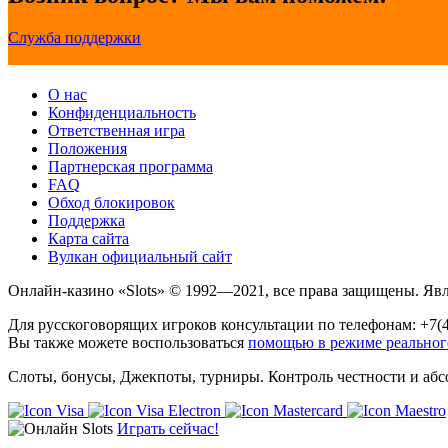
Служба поддержки
О нас
Конфиденциальность
Ответственная игра
Положения
Партнерская программа
FAQ
Обход блокировок
Поддержка
Карта сайта
Вулкан официальный сайт
Онлайн-казино «Slots» © 1992—2021, все права защищены. Явл
Для русскоговорящих игроков консультации по телефонам: +7(4
Вы также можете воспользоваться
помощью в режиме реально
Слоты, бонусы, Джекпоты, турниры. Контроль честности и абс
Играть сейчас!