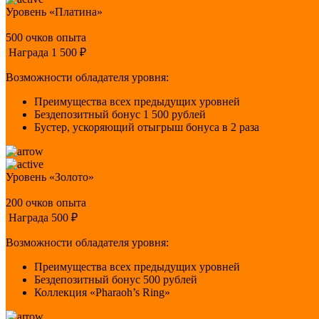
Уровень «Платина»
500 очков опыта
Награда 1 500 ₽
Возможности обладателя уровня:
Преимущества всех предыдущих уровней
Бездепозитный бонус 1 500 рублей
Бустер, ускоряющий отыгрыш бонуса в 2 раза
Уровень «Золото»
200 очков опыта
Награда 500 ₽
Возможности обладателя уровня:
Преимущества всех предыдущих уровней
Бездепозитный бонус 500 рублей
Коллекция «Pharaoh’s Ring»