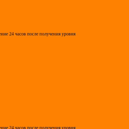
чение 24 часов после получения уровня
чение 24 часов после получения уровня