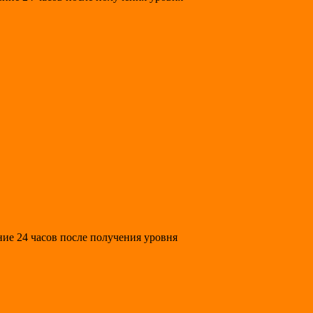
ение 24 часов после получения уровня