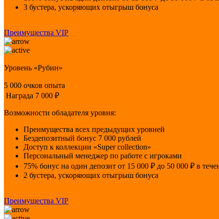
3 бустера, ускоряющих отыгрыш бонуса
Преимущества VIP
Уровень «Рубин»
5 000 очков опыта
Награда 7 000 ₽
Возможности обладателя уровня:
Преимущества всех предыдущих уровней
Бездепозитный бонус 7 000 рублей
Доступ к коллекции «Super collection»
Персональный менеджер по работе с игроками
75% бонус на один депозит от 15 000 ₽ до 50 000 ₽ в теч
2 бустера, ускоряющих отыгрыш бонуса
Преимущества VIP