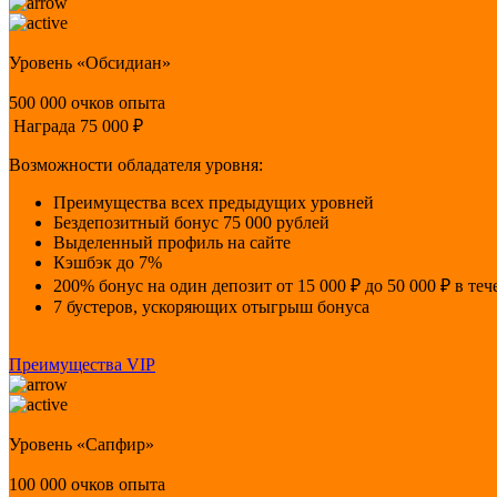
Уровень «Обсидиан»
500 000 очков опыта
Награда 75 000 ₽
Возможности обладателя уровня:
Преимущества всех предыдущих уровней
Бездепозитный бонус 75 000 рублей
Выделенный профиль на сайте
Кэшбэк до 7%
200% бонус на один депозит от 15 000 ₽ до 50 000 ₽ в те
7 бустеров, ускоряющих отыгрыш бонуса
Преимущества VIP
Уровень «Сапфир»
100 000 очков опыта