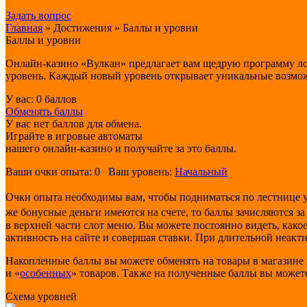
Задать вопрос
Главная
»
Достижения
»
Баллы и уровни
Баллы и уровни
Онлайн-казино «Вулкан» предлагает вам щедрую программу ло
уровень. Каждый новый уровень открывает уникальные возмож
У вас:
0
баллов
Обменять баллы
У вас нет баллов для обмена.
Играйте в игровые автоматы
нашего онлайн-казино и получайте за это баллы.
Ваши очки опыта: 0 Ваш уровень:
Начальный
Очки опыта необходимы вам, чтобы подниматься по лестнице ур
же бонусные деньги имеются на счете, то баллы зачисляются за
в верхней части слот меню. Вы можете постоянно видеть, како
активность на сайте и совершая ставки. При длительной неакт
Накопленные баллы вы можете обменять на товары в магазине
и «
особенных
» товаров. Также на полученные баллы вы може
Схема уровней