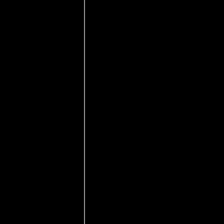
Victorious touch