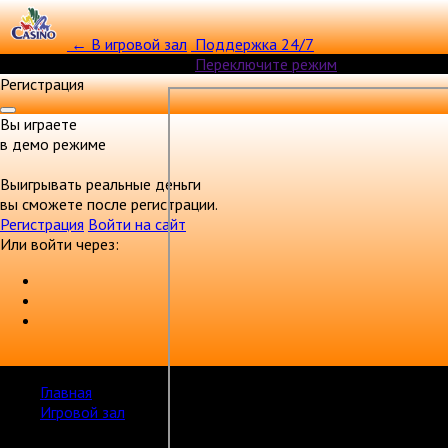
← В игровой зал
Поддержка 24/7
Вы играете в демо-режиме.
Переключите режим
и выигрывайте 
Регистрация
Вы играете
в демо режиме
Выигрывать реальные деньги
вы сможете после регистрации.
Регистрация
Войти на сайт
Или войти через:
Главная
Игровой зал
Victorious touch