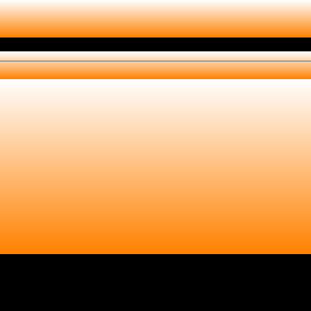
реальные деньги.