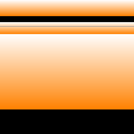
реальные деньги.