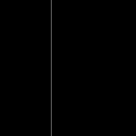
Illuminous