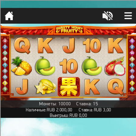
[object HTMLMetaElement]
пополнить счет