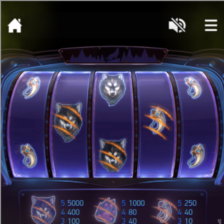
[object HTMLMetaElement]
пополнить счет