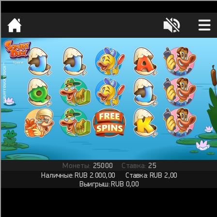
[object HTMLMetaElement]
пополнить счет