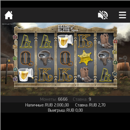
[object HTMLMetaElement]
пополнить счет