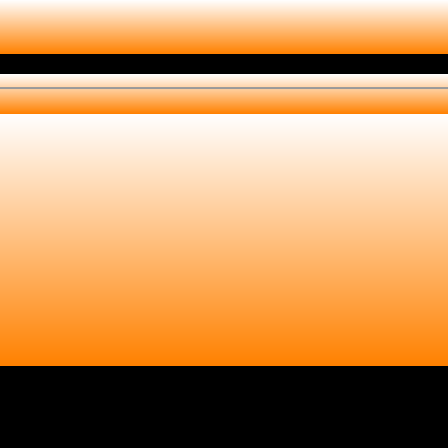
реальные деньги.