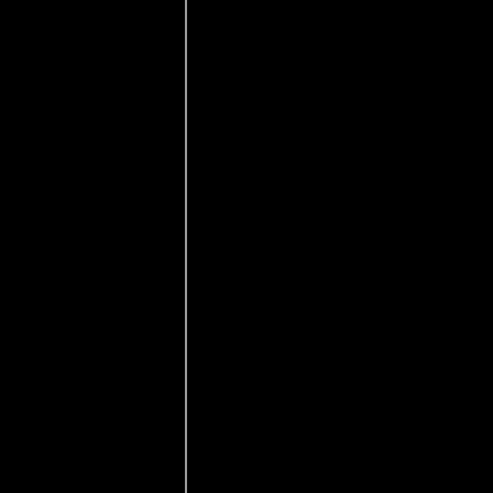
Hot Seven