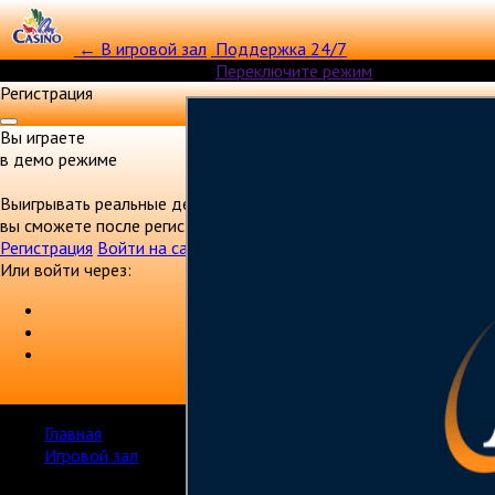
← В игровой зал
Поддержка 24/7
Вы играете в демо-режиме.
Переключите режим
и выигрывайте 
Регистрация
Вы играете
в демо режиме
Выигрывать реальные деньги
вы сможете после регистрации.
Регистрация
Войти на сайт
Или войти через:
Главная
Игровой зал
Cool Diamonds II