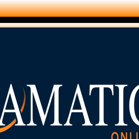
реальные деньги.