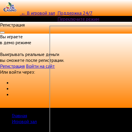
← В игровой зал
Поддержка 24/7
Вы играете в демо-режиме.
Переключите режим
и выигрывайте 
Регистрация
Вы играете
в демо режиме
Выигрывать реальные деньги
вы сможете после регистрации.
Регистрация
Войти на сайт
Или войти через:
Главная
Игровой зал
Candy Mix