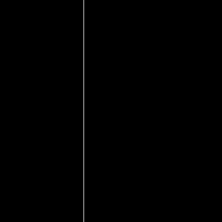
Candy Mix