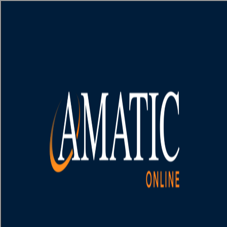
[object HTMLMetaElement]
пополнить счет