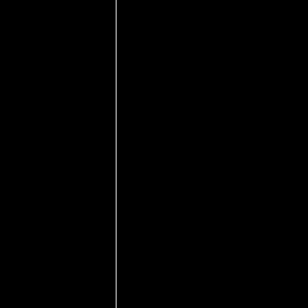
Banana Splash